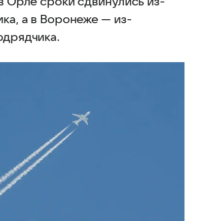
 в Орле сроки сдвинулись из-
ка, а в Воронеже — из-
одрядчика.