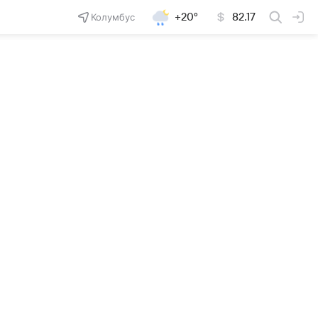
Колумбус
+20°
82.17