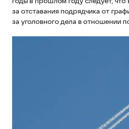
годы в прошлом году следует, что
за отставания подрядчика от графи
за уголовного дела в отношении п