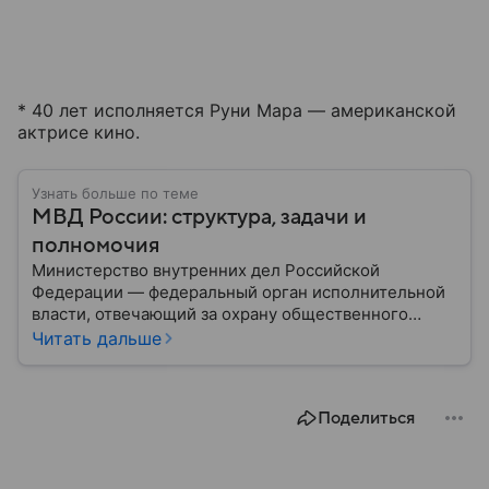
* 40 лет исполняется Руни Мара — американской
актрисе кино.
Узнать больше по теме
МВД России: структура, задачи и
полномочия
Министерство внутренних дел Российской
Федерации — федеральный орган исполнительной
власти, отвечающий за охрану общественного
порядка, борьбу с преступностью, обеспечение
Читать дальше
безопасности граждан и реализацию
государственной политики в сфере внутренних дел.
В материале рассказываем, чем занимается МВД
Поделиться
России, какие задачи выполняет министерство, как
устроена его структура, кто возглавляет ведомство
и какие полномочия оно имеет.