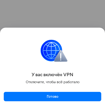
У вас включ
ён
V
P
N
Отключите, чтобы всё работало
Готово
Поделиться
Актуальное
Топ дня
Видео