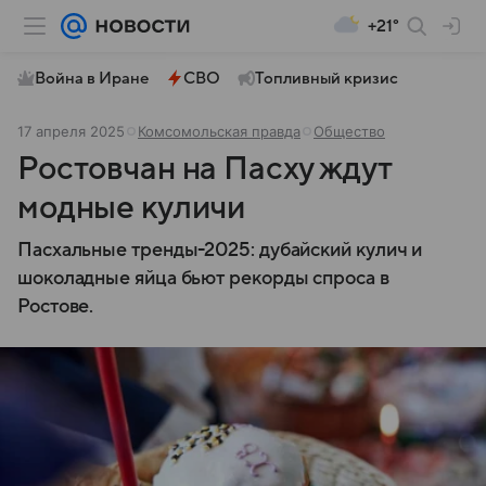
+21°
Война в Иране
СВО
Топливный кризис
17 апреля 2025
Комсомольская правда
Общество
Ростовчан на Пасху ждут
модные куличи
Пасхальные тренды-2025: дубайский кулич и
шоколадные яйца бьют рекорды спроса в
Ростове.