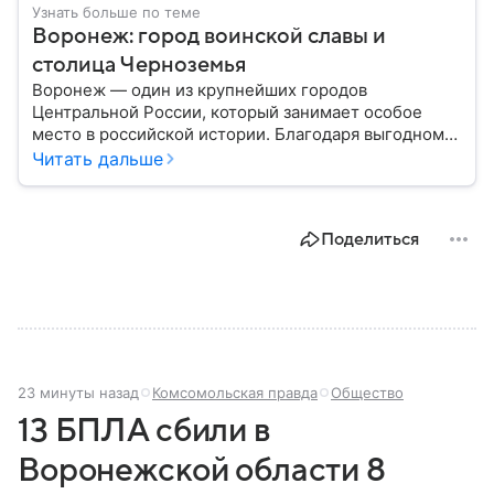
Узнать больше по теме
Воронеж: город воинской славы и
столица Черноземья
Воронеж — один из крупнейших городов
Центральной России, который занимает особое
место в российской истории. Благодаря выгодному
расположению на юге европейской части страны
Читать дальше
Воронеж остается важным транспортным узлом и
центром Черноземья: собрали о нем главное.
Поделиться
23 минуты назад
Комсомольская правда
Общество
13 БПЛА сбили в
Воронежской области 8