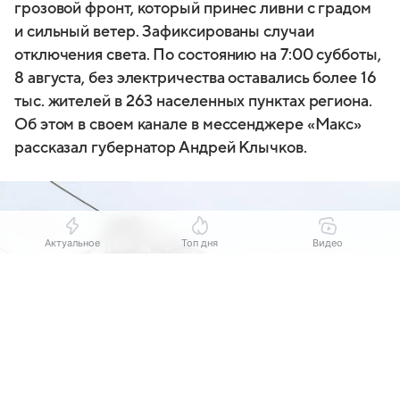
грозовой фронт, который принес ливни с градом
и сильный ветер. Зафиксированы случаи
отключения света. По состоянию на 7:00 субботы,
8 августа, без электричества оставались более 16
тыс. жителей в 263 населенных пунктах региона.
Об этом в своем канале в мессенджере «Макс»
рассказал губернатор Андрей Клычков.
Актуальное
Топ дня
Видео
Выберите комментарий
Выберите комментарий
Выберите комментарий
Информация полезная и актуальная
Информация полезная и актуальная
Информация полезная и актуальная
Заголовок вводит в заблуждение
Заголовок вводит в заблуждение
Заголовок вводит в заблуждение