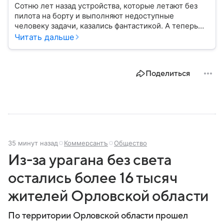
Сотню лет назад устройства, которые летают без
пилота на борту и выполняют недоступные
человеку задачи, казались фантастикой. А теперь
они стали реальностью: собрали главное о
Читать дальше
беспилотных летательных аппаратах (БПЛА) и о
том, для чего они нужны.
Поделиться
35 минут назад
Коммерсантъ
Общество
Из-за урагана без света
остались более 16 тысяч
жителей Орловской области
По территории Орловской области прошел