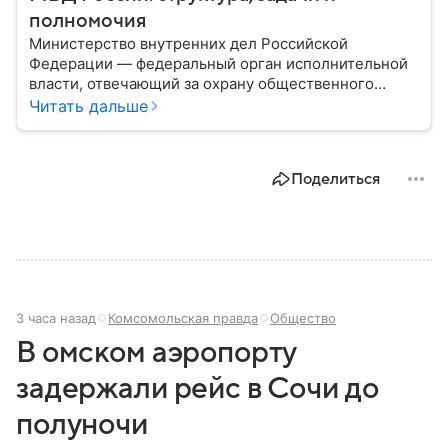
полномочия
Министерство внутренних дел Российской
Федерации — федеральный орган исполнительной
власти, отвечающий за охрану общественного
порядка, борьбу с преступностью, обеспечение
Читать дальше
безопасности граждан и реализацию
государственной политики в сфере внутренних дел.
В материале рассказываем, чем занимается МВД
Поделиться
России, какие задачи выполняет министерство, как
устроена его структура, кто возглавляет ведомство
и какие полномочия оно имеет.
3 часа назад
Комсомольская правда
Общество
В омском аэропорту
задержали рейс в Сочи до
полуночи