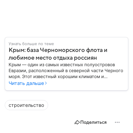
Узнать больше по теме
Крым: база Черноморского флота и
любимое место отдыха россиян
Крым — один из самых известных полуостровов
Евразии, расположенный в северной части Черного
моря. Этот известный хорошим климатом и
красивой природой регион имеет также огромное
Читать дальше
историческое, военное и экономическое значение.
На протяжении веков Крым переходил от одного
государства к другому, а его географическое
строительство
положение сделало полуостров ключевой точкой
по контролю Черного моря.
Поделиться