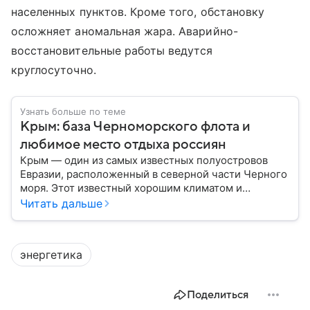
населенных пунктов. Кроме того, обстановку
осложняет аномальная жара. Аварийно-
восстановительные работы ведутся
круглосуточно.
Узнать больше по теме
Крым: база Черноморского флота и
любимое место отдыха россиян
Крым — один из самых известных полуостровов
Евразии, расположенный в северной части Черного
моря. Этот известный хорошим климатом и
красивой природой регион имеет также огромное
Читать дальше
историческое, военное и экономическое значение.
На протяжении веков Крым переходил от одного
государства к другому, а его географическое
энергетика
положение сделало полуостров ключевой точкой
по контролю Черного моря.
Поделиться