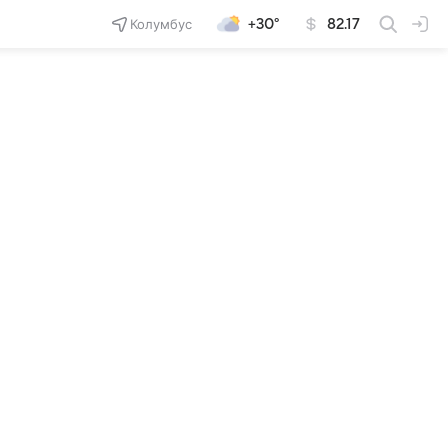
Колумбус
+30°
82.17