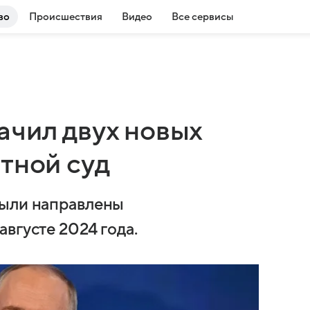
во
Происшествия
Видео
Все сервисы
ачил двух новых
тной суд
были направлены
вгусте 2024 года.