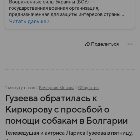
Вооруженные силы Украины (ВСУ) —
государственная военная организация,
предназначенная для защиты интересов страны
военным путем. Была создана после
Читать дальше
провозглашения независимости Украины в 1991
году. В материале — главное по теме.
Поделиться
1 минуту назад
Вечерняя Москва
Общество
Гузеева обратилась к
Киркорову с просьбой о
помощи собакам в Болгарии
Телеведущая и актриса Лариса Гузеева в пятницу,