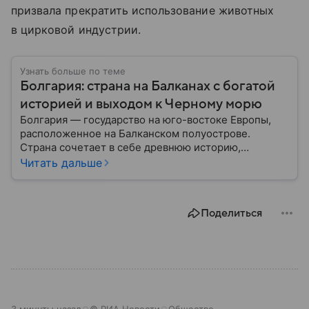
призвала прекратить использование животных
в цирковой индустрии.
Узнать больше по теме
Болгария: страна на Балканах с богатой
историей и выходом к Черному морю
Болгария — государство на юго-востоке Европы,
расположенное на Балканском полуострове.
Страна сочетает в себе древнюю историю,
разнообразную культуру и важное географическое
Читать дальше
положение между Европой и Ближним Востоком. В
этом материале разбираем главное о Болгарии.
Поделиться
3 минуты назад
© РИА Новости
Общество