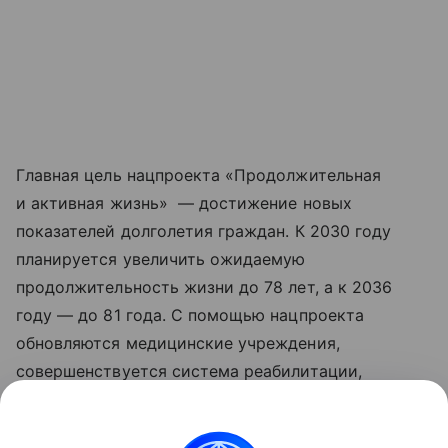
Главная цель нацпроекта «Продолжительная
и активная жизнь» — достижение новых
показателей долголетия граждан. К 2030 году
планируется увеличить ожидаемую
продолжительность жизни до 78 лет, а к 2036
году — до 81 года. С помощью нацпроекта
обновляются медицинские учреждения,
совершенствуется система реабилитации,
развивается сеть национальных
исследовательских центров, идет работа