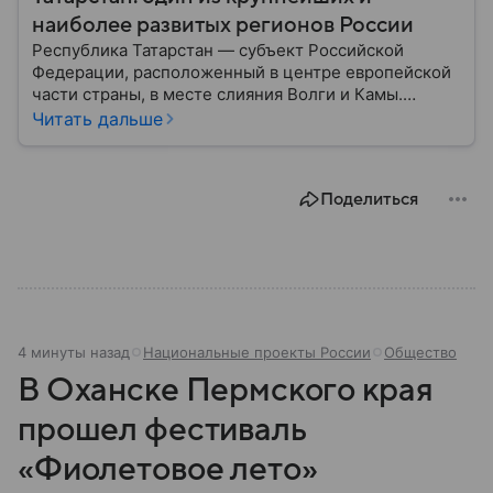
наиболее развитых регионов России
Республика Татарстан — субъект Российской
Федерации, расположенный в центре европейской
части страны, в месте слияния Волги и Камы.
Регион считается одним из ведущих
Читать дальше
экономических, научных и культурных центров
России; также он известен развитой
промышленностью, богатым историческим
Поделиться
наследием, многонациональным населением и
столицей — Казанью. Собрали все самое главное.
4 минуты назад
Национальные проекты России
Общество
В Оханске Пермского края
прошел фестиваль
«Фиолетовое лето»