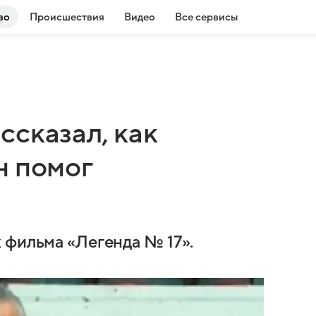
во
Происшествия
Видео
Все сервисы
сказал, как
н помог
 фильма «Легенда № 17».