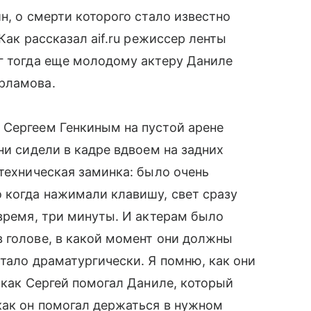
н, о смерти которого стало известно
Как рассказал aif.ru режиссер ленты
г тогда еще молодому актеру Даниле
рламова.
 Сергеем Генкиным на пустой арене
ни сидели в кадре вдвоем на задних
 техническая заминка: было очень
 когда нажимали клавишу, свет сразу
 время, три минуты. И актерам было
 голове, в какой момент они должны
отало драматургически. Я помню, как они
 как Сергей помогал Даниле, который
как он помогал держаться в нужном