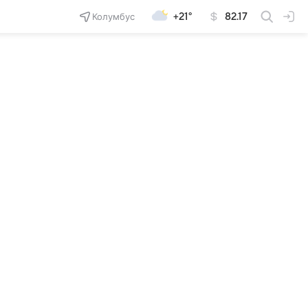
Колумбус
+21°
82.17