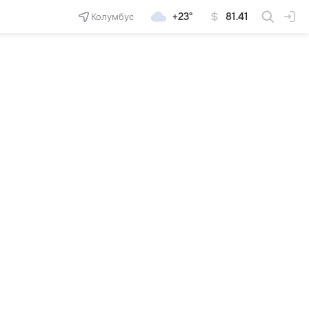
Колумбус
+23°
81.41