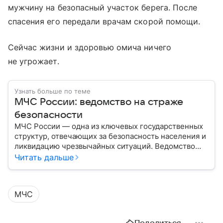
мужчину на безопасный участок берега. После
спасения его передали врачам скорой помощи.
Сейчас жизни и здоровью омича ничего
не угрожает.
Узнать больше по теме
МЧС России: ведомство на страже
безопасности
МЧС России — одна из ключевых государственных
структур, отвечающих за безопасность населения и
ликвидацию чрезвычайных ситуаций. Ведомство
играет важную роль в защите граждан от
Читать дальше
природных катастроф, техногенных аварий и других
угроз. В этом материале разбираем, что
представляет собой МЧС, как оно устроено, какие
МЧС
задачи выполняет и какую роль играет в
современной России.