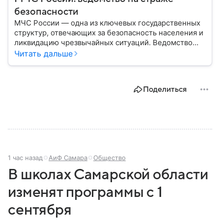
безопасности
МЧС России — одна из ключевых государственных
структур, отвечающих за безопасность населения и
ликвидацию чрезвычайных ситуаций. Ведомство
играет важную роль в защите граждан от
Читать дальше
природных катастроф, техногенных аварий и других
угроз. В этом материале разбираем, что
представляет собой МЧС, как оно устроено, какие
Поделиться
задачи выполняет и какую роль играет в
современной России.
1 час назад
АиФ Самара
Общество
В школах Самарской области
изменят программы с 1
сентября