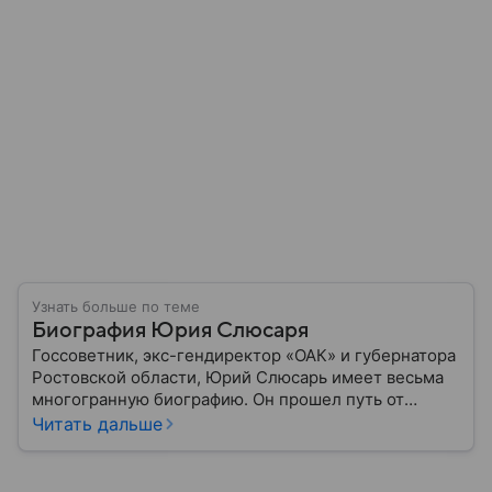
Узнать больше по теме
Биография Юрия Слюсаря
Госсоветник, экс-гендиректор «ОАК» и губернатора
Ростовской области, Юрий Слюсарь имеет весьма
многогранную биографию. Он прошел путь от
музыкального продюсера до руководителя
Читать дальше
авиастроительной корпорации и политика:
рассказываем о важных этапах в его жизни.