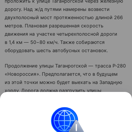
проложить к улице Таганрогской через железную
дорогу. Над ж/д путями намерены возвести
двухполосный мост протяженностью длиной 266
метров. Плановая разрешенная скорость
движения на участке четырехполосной дороги
в 1,4 км — 50−80 км/ч. Также собираются
оборудовать шесть автобусных остановок.
Продолжение улицы Таганрогской — трасса Р-280
«Новороссия». Предполагается, что в будущем
из этой точки можно будет выехать на Западную
хорду. Дорога должна разгрузить улицы
Малиновского, Вавилова и открыть новый
маршрут из центра донской столицы на Военвед
и в Чалтырь.
Подпишись на нас в MAX и Telegram.