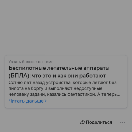
Узнать больше по теме
Беспилотные летательные аппараты
(БПЛА): что это и как они работают
Сотню лет назад устройства, которые летают без
пилота на борту и выполняют недоступные
человеку задачи, казались фантастикой. А теперь
они стали реальностью: собрали главное о
Читать дальше
беспилотных летательных аппаратах (БПЛА) и о
том, для чего они нужны.
Поделиться