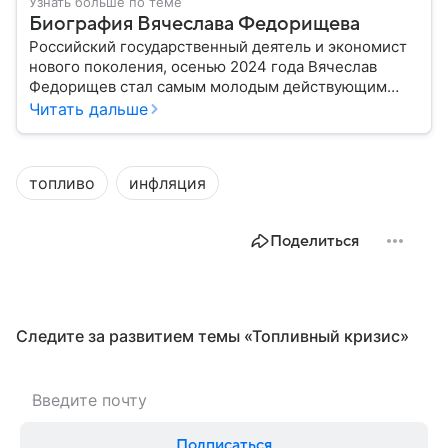
Узнать больше по теме
Биография Вячеслава Федорищева
Российский государственный деятель и экономист
нового поколения, осенью 2024 года Вячеслав
Федорищев стал самым молодым действующим
главой субъекта в РФ. Возглавивший Самарскую
Читать дальше
область чиновник часто попадает в СМИ: собрали
главное из его биографии.
топливо
инфляция
Поделиться
Следите за развитием темы «Топливный кризис»
Подписаться