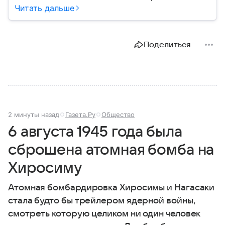
огромную часть Северной Америки и обладает
Читать дальше
богатыми природными ресурсами, развитой
экономикой и устойчивой политической системой.
В этом материале рассказываем, где находится
Поделиться
Канада на карте мира, какое там политическое
устройство и какие у страны отношения с США.
2 минуты назад
Газета.Ру
Общество
6 августа 1945 года была
сброшена атомная бомба на
Хиросиму
Атомная бомбардировка Хиросимы и Нагасаки
стала будто бы трейлером ядерной войны,
смотреть которую целиком ни один человек