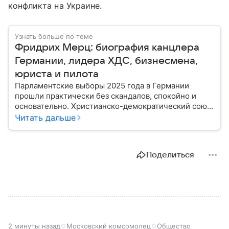
конфликта на Украине.
Узнать больше по теме
Фридрих Мерц: биография канцлера
Германии, лидера ХДС, бизнесмена,
юриста и пилота
Парламентские выборы 2025 года в Германии
прошли практически без скандалов, спокойно и
основательно. Христианско-демократический союз
во главе с Фридрихом Мерцем получил 28,5%
Читать дальше
голосов избирателей, оставив АдГ Алисы Вайдель и
СДПГ Олафа Шольца далеко позади. Возглавляющий
партию политик стал новым канцлером: собрали
Поделиться
главное из его биографии.
2 минуты назад
Московский комсомолец
Общество