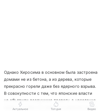
Однако Хиросима в основном была застроена
домами не из бетона, а из дерева, которые
прекрасно горели даже без ядерного взрыва.
В совокупности с тем, что японские власти
не объявили воздушную тревогу, а население
ничего не знало об опасности радиоактивных
Актуальное
Топ дня
Видео