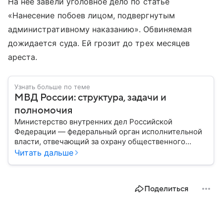
На нее завели уголовное дело по статье
«Нанесение побоев лицом, подвергнутым
административному наказанию». Обвиняемая
дожидается суда. Ей грозит до трех месяцев
ареста.
Узнать больше по теме
МВД России: структура, задачи и
полномочия
Министерство внутренних дел Российской
Федерации — федеральный орган исполнительной
власти, отвечающий за охрану общественного
порядка, борьбу с преступностью, обеспечение
Читать дальше
безопасности граждан и реализацию
государственной политики в сфере внутренних дел.
В материале рассказываем, чем занимается МВД
Поделиться
России, какие задачи выполняет министерство, как
устроена его структура, кто возглавляет ведомство
и какие полномочия оно имеет.