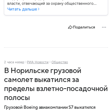
власти, отвечающий за охрану общественного
порядка, борьбу с преступностью, обеспечение
Читать дальше
безопасности граждан и реализацию
государственной политики в сфере внутренних дел.
В материале рассказываем, чем занимается МВД
Поделиться
России, какие задачи выполняет министерство, как
устроена его структура, кто возглавляет ведомство
и какие полномочия оно имеет.
2 часа назад
РИА Новости
Общество
В Норильске грузовой
самолет выкатился за
пределы взлетно-посадочной
полосы
Грузовой Boeing авиакомпании S7 выкатился