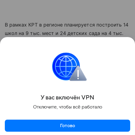
В рамках КРТ в регионе планируется построить 14
школ на 9 тыс. мест и 24 детских сада на 4 тыс.
учащихся. На сегодняшний день из этого числа
строятся три объекта, еще на девять получено
разрешение на строительство.
строительство
Поделиться
У вас включ
ён
V
P
N
Отключите, чтобы всё работало
Готово
Актуальное
Топ дня
Видео