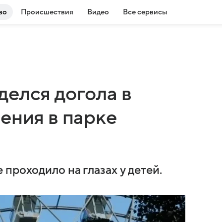
во
Происшествия
Видео
Все сервисы
делся догола в
ения в парке
проходило на глазах у детей.