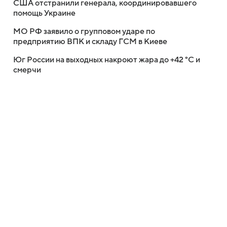
США отстранили генерала, координировавшего
помощь Украине
МО РФ заявило о групповом ударе по
предприятию ВПК и складу ГСМ в Киеве
Юг России на выходных накроют жара до +42 °C и
смерчи