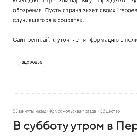
«Сегодня встретили парочку… При детях… Ф
обозрения. Пусть страна знает своих “герое
случившегося в соцсетях.
Сайт perm.aif.ru уточняет информацию в пол
здоровье
53 минуты назад
Комсомольская правда
Общество
В субботу утром в Пе