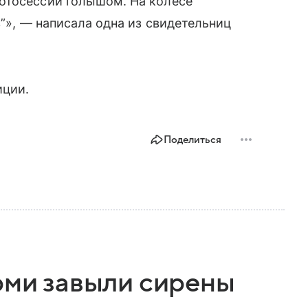
отосессии голышом. На колесе
в”», — написала одна из свидетельниц
иции.
Поделиться
рми завыли сирены