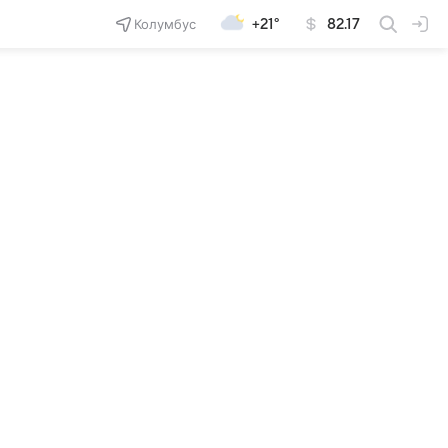
Колумбус
+21°
82.17