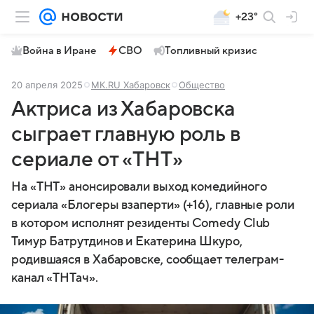
+23°
Война в Иране
СВО
Топливный кризис
20 апреля 2025
МК.RU Хабаровск
Общество
Актриса из Хабаровска
сыграет главную роль в
сериале от «ТНТ»
На «ТНТ» анонсировали выход комедийного
сериала «Блогеры взаперти» (+16), главные роли
в котором исполнят резиденты Comedy Club
Тимур Батрутдинов и Екатерина Шкуро,
родившаяся в Хабаровске, сообщает телеграм-
канал «ТНТач».