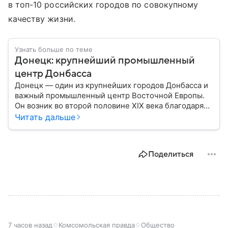
в топ-10 российских городов по совокупному
качеству жизни.
Узнать больше по теме
Донецк: крупнейший промышленный
центр Донбасса
Донецк — один из крупнейших городов Донбасса и
важный промышленный центр Восточной Европы.
Он возник во второй половине XIX века благодаря
развитию угледобычи и металлургии, а
Читать дальше
впоследствии стал одним из главных центров
тяжелой промышленности. Сегодня Донецк
остается одним из самых известных городов
Поделиться
региона: собрали о нем главное.
7 часов назад
Комсомольская правда
Общество