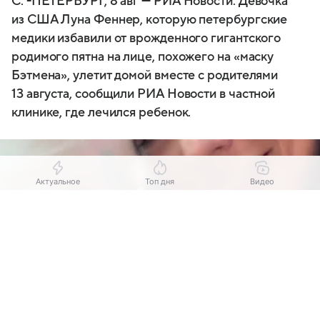
С. -ПЕТЕРБУРГ, 8 авг — РИА Новости. Девочка
из США Луна Феннер, которую петербургские
медики избавили от врожденного гигантского
родимого пятна на лице, похожего на «маску
Бэтмена», улетит домой вместе с родителями
13 августа, сообщили РИА Новости в частной
клинике, где лечился ребенок.
Актуальное
Топ дня
Видео
Выберите комментарий
Выберите комментарий
Выберите комментарий
Информация полезная и актуальная
Информация полезная и актуальная
Информация полезная и актуальная
Заголовок вводит в заблуждение
Заголовок вводит в заблуждение
Заголовок вводит в заблуждение
Материал содержит неполные данные
Материал содержит неполные данные
Материал содержит неполные данные