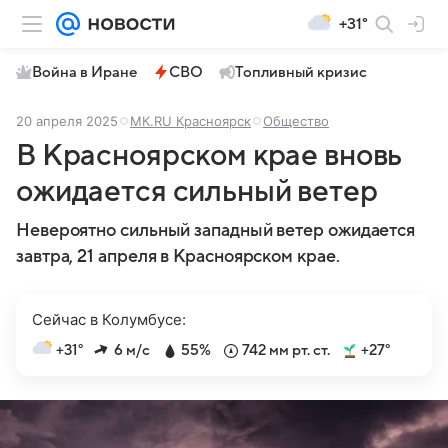
+31°
Война в Иране
СВО
Топливный кризис
20 апреля 2025
МК.RU Красноярск
Общество
В Красноярском крае вновь
ожидается сильный ветер
Невероятно сильный западный ветер ожидается
завтра, 21 апреля в Красноярском крае.
Сейчас в Колумбусе:
+31°
6 м/с
55%
742 мм рт. ст.
+27°