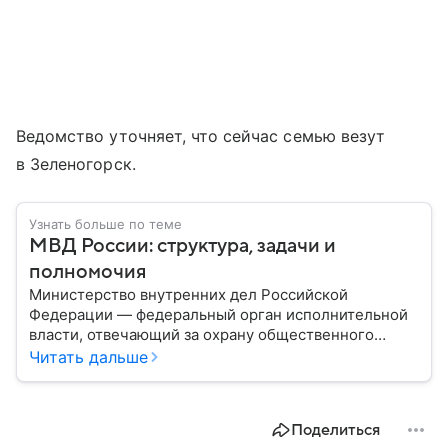
Ведомство уточняет, что сейчас семью везут
в Зеленогорск.
Узнать больше по теме
МВД России: структура, задачи и
полномочия
Министерство внутренних дел Российской
Федерации — федеральный орган исполнительной
власти, отвечающий за охрану общественного
порядка, борьбу с преступностью, обеспечение
Читать дальше
безопасности граждан и реализацию
государственной политики в сфере внутренних дел.
В материале рассказываем, чем занимается МВД
Поделиться
России, какие задачи выполняет министерство, как