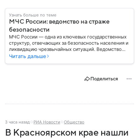
Узнать больше по теме
МЧС России: ведомство на страже
безопасности
МЧС России — одна из ключевых государственных
структур, отвечающих за безопасность населения и
ликвидацию чрезвычайных ситуаций. Ведомство
играет важную роль в защите граждан от
Читать дальше
природных катастроф, техногенных аварий и других
угроз. В этом материале разбираем, что
представляет собой МЧС, как оно устроено, какие
Поделиться
задачи выполняет и какую роль играет в
современной России.
3 часа назад
РИА Новости
Общество
В Красноярском крае нашли