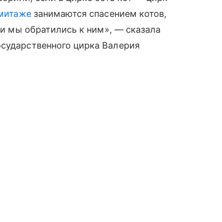
митаже
занимаются спасением котов,
е и мы обратились к ним», — сказала
осударственного цирка Валерия