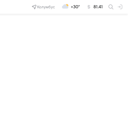
Колумбус
+30°
81.41