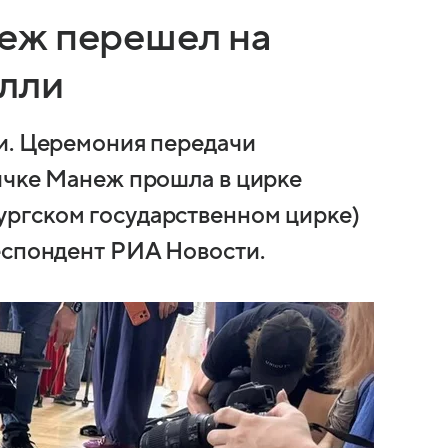
еж перешел на
елли
и. Церемония передачи
ичке Манеж прошла в цирке
ргском государственном цирке)
еспондент РИА Новости.