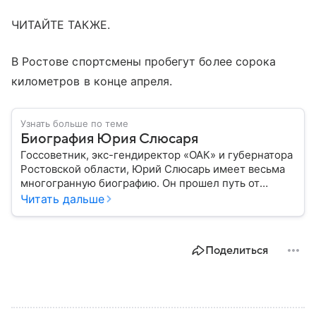
ЧИТАЙТЕ ТАКЖЕ.
В Ростове спортсмены пробегут более сорока
километров в конце апреля.
Узнать больше по теме
Биография Юрия Слюсаря
Госсоветник, экс-гендиректор «ОАК» и губернатора
Ростовской области, Юрий Слюсарь имеет весьма
многогранную биографию. Он прошел путь от
музыкального продюсера до руководителя
Читать дальше
авиастроительной корпорации и политика:
рассказываем о важных этапах в его жизни.
Поделиться