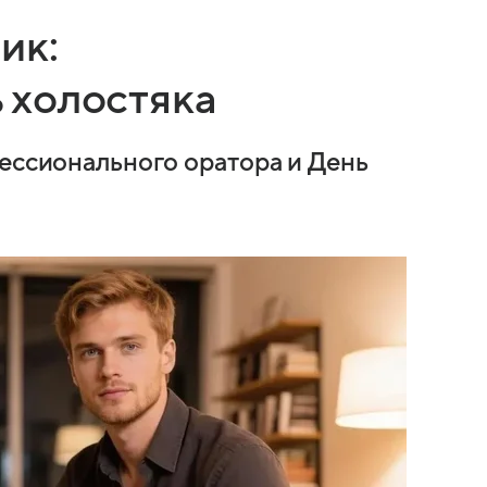
ик:
 холостяка
фессионального оратора и День