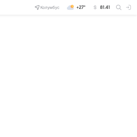
Колумбус
+27°
81.41