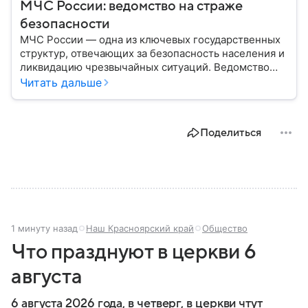
МЧС России: ведомство на страже
безопасности
МЧС России — одна из ключевых государственных
структур, отвечающих за безопасность населения и
ликвидацию чрезвычайных ситуаций. Ведомство
играет важную роль в защите граждан от
Читать дальше
природных катастроф, техногенных аварий и других
угроз. В этом материале разбираем, что
представляет собой МЧС, как оно устроено, какие
Поделиться
задачи выполняет и какую роль играет в
современной России.
1 минуту назад
Наш Красноярский край
Общество
Что празднуют в церкви 6
августа
6 августа 2026 года, в четверг, в церкви чтут