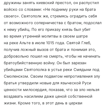
дружины занять киевский престол, он распустил
войско со словами: «Не подниму руки на брата
своего». Святополк же, стремясь оградить себя
от возможного соперничества с братом, подослал
к нему убийц. По его приказу князь был убит
во время утренней молитвы в своем шатре
на реке Альте в июле 1015 года. Святой Глеб,
получив ложный вызов от брата и понимая это,
добровольно пошел на смерть, чтобы не начинать
братоубийственную войну. Он был зарезан
убийцами Святополка в устье реки Смядыни под
Смоленском. Своим подвигом непротивления злу
братья утвердили новые для языческой Руси
ценности милосердия, показав, что за зло нельзя
воздавать насилием даже ценой собственной
жизни. Кроме того, в этот день в церкви