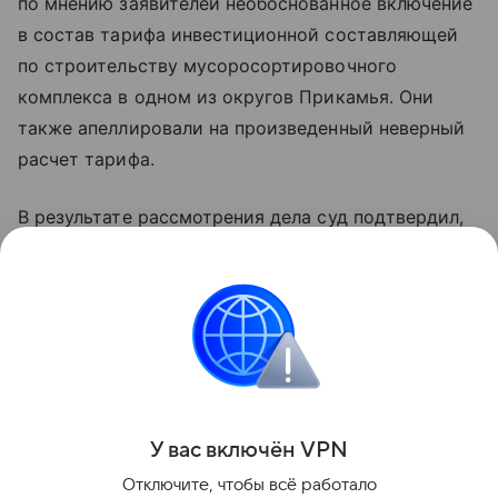
по мнению заявителей необоснованное включение
в состав тарифа инвестиционной составляющей
по строительству мусоросортировочного
комплекса в одном из округов Прикамья. Они
также апеллировали на произведенный неверный
расчет тарифа.
В результате рассмотрения дела суд подтвердил,
что единый тариф по вывозу ТКО для населения
на 2025 год включает в себя экономически
обоснованные расходы организации и рассчитан
краевым Минтарифов в соответствии
с требованиями закона.
Поделиться
У вас включ
ён
V
P
N
Отключите, чтобы всё работало