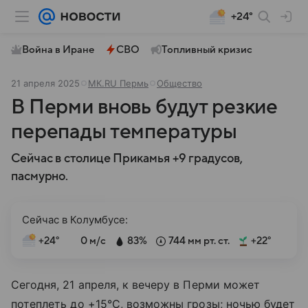
+24°
Война в Иране
СВО
Топливный кризис
21 апреля 2025
МК.RU Пермь
Общество
В Перми вновь будут резкие
перепады температуры
Сейчас в столице Прикамья +9 градусов,
пасмурно.
Сейчас в Колумбусе:
+24°
0 м/с
83%
744 мм рт. ст.
+22°
Сегодня, 21 апреля, к вечеру в Перми может
потеплеть до +15°C, возможны грозы; ночью будет