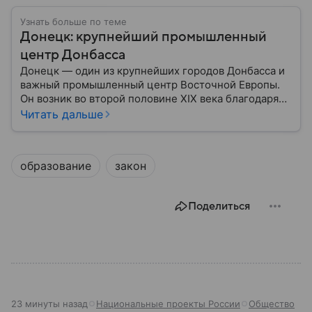
Узнать больше по теме
Донецк: крупнейший промышленный
центр Донбасса
Донецк — один из крупнейших городов Донбасса и
важный промышленный центр Восточной Европы.
Он возник во второй половине XIX века благодаря
развитию угледобычи и металлургии, а
Читать дальше
впоследствии стал одним из главных центров
тяжелой промышленности. Сегодня Донецк
остается одним из самых известных городов
образование
закон
региона: собрали о нем главное.
Поделиться
23 минуты назад
Национальные проекты России
Общество