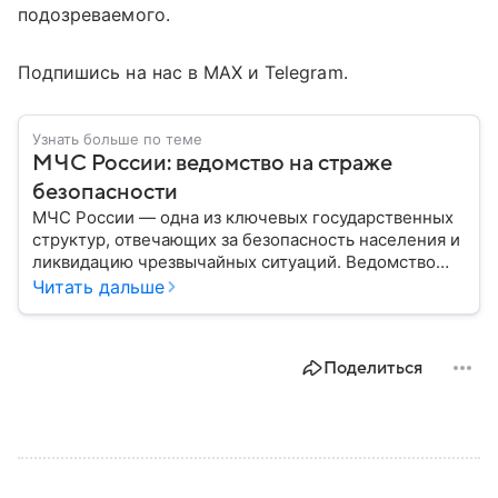
подозреваемого.
Подпишись на нас в MAX и Telegram.
Узнать больше по теме
МЧС России: ведомство на страже
безопасности
МЧС России — одна из ключевых государственных
структур, отвечающих за безопасность населения и
ликвидацию чрезвычайных ситуаций. Ведомство
играет важную роль в защите граждан от
Читать дальше
природных катастроф, техногенных аварий и других
угроз. В этом материале разбираем, что
представляет собой МЧС, как оно устроено, какие
Поделиться
задачи выполняет и какую роль играет в
современной России.