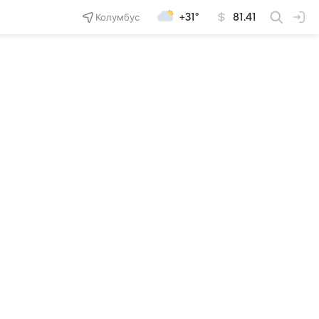
Колумбус
+31°
81.41