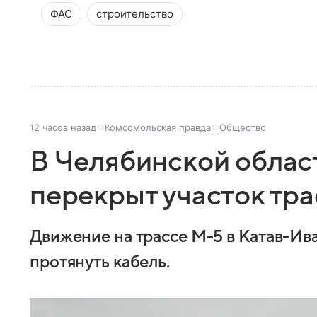
ФАС
строительство
12 часов назад
Комсомольская правда
Общество
В Челябинской област
перекрыт участок тр
Движение на трассе М-5 в Катав-Ива
протянуть кабель.