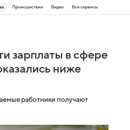
во
Происшествия
Видео
Все сервисы
ти зарплаты в сфере
оказались ниже
аемые работники получают