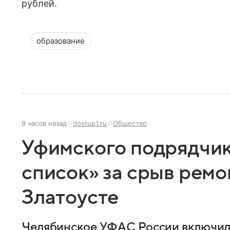
рублей.
образование
9 часов назад
dostup1.ru
Общество
Уфимского подрядчик
список» за срыв ремо
Златоусте
Челябинское УФАС России включило