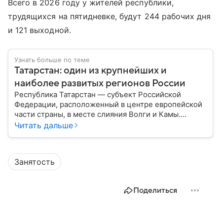
Всего в 2026 году у жителей республики,
трудящихся на пятидневке, будут 244 рабочих дня
и 121 выходной.
Узнать больше по теме
Татарстан: один из крупнейших и
наиболее развитых регионов России
Республика Татарстан — субъект Российской
Федерации, расположенный в центре европейской
части страны, в месте слияния Волги и Камы.
Регион считается одним из ведущих
Читать дальше
экономических, научных и культурных центров
России; также он известен развитой
промышленностью, богатым историческим
Занятость
наследием, многонациональным населением и
столицей — Казанью. Собрали все самое главное.
Поделиться