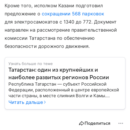
Кроме того, исполком Казани подготовил
предложение о
сокращении 568 парковок
для электросамокатов с 1340 до 772. Документ
направлен на рассмотрение правительственной
комиссии Татарстана по обеспечению
безопасности дорожного движения.
Узнать больше по теме
Татарстан: один из крупнейших и
наиболее развитых регионов России
Республика Татарстан — субъект Российской
Федерации, расположенный в центре европейской
части страны, в месте слияния Волги и Камы.
Регион считается одним из ведущих
Читать дальше
экономических, научных и культурных центров
России; также он известен развитой
промышленностью, богатым историческим
Поделиться
наследием, многонациональным населением и