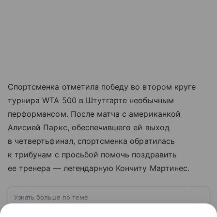
Спортсменка отметила победу во втором круге
турнира WTA 500 в Штутгарте необычным
перформансом. После матча с американкой
Алисией Паркс, обеспечившего ей выход
в четвертьфинал, спортсменка обратилась
к трибунам с просьбой помочь поздравить
ее тренера — легендарную Кончиту Мартинес.
Узнать больше по теме
Майами: город небоскребов, океана и