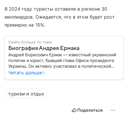
В 2024 году туристы оставили в регионе 30
миллиардов. Ожидается, что в этом будет рост
примерно на 15%.
Узнать больше по теме
Биография Андрея Ермака
Андрей Борисович Ермак — известный украинский
политик и юрист, бывший глава Офиса президента
Украины. Он активно участвовал в политической
жизни страны, сопровождал президента в
Читать дальше
международных переговорах и курировал вопросы
национальной безопасности — до попадания в
коррупционный скандал. Собрали главное из его
туризм и отдых
биографии.
Поделиться