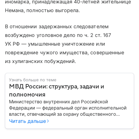
иномарка, принадлежащая 40-летней жительнице
Немана, полностью выгорела.
В отношении задержанных следователем
возбуждено уголовное дело по ч. 2 ст. 167
УК РФ — умышленные уничтожение или
повреждение чужого имущества, совершенные
из хулиганских побуждений.
Узнать больше по теме
МВД России: структура, задачи и
полномочия
Министерство внутренних дел Российской
Федерации — федеральный орган исполнительной
власти, отвечающий за охрану общественного
порядка, борьбу с преступностью, обеспечение
Читать дальше
безопасности граждан и реализацию
государственной политики в сфере внутренних дел.
В материале рассказываем, чем занимается МВД