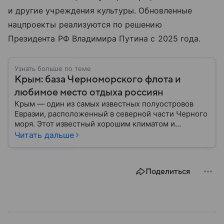
и другие учреждения культуры. Обновленные
нацпроекты реализуются по решению
Президента РФ Владимира Путина с 2025 года.
Узнать больше по теме
Крым: база Черноморского флота и
любимое место отдыха россиян
Крым — один из самых известных полуостровов
Евразии, расположенный в северной части Черного
моря. Этот известный хорошим климатом и
красивой природой регион имеет также огромное
Читать дальше
историческое, военное и экономическое значение.
На протяжении веков Крым переходил от одного
государства к другому, а его географическое
Поделиться
положение сделало полуостров ключевой точкой
по контролю Черного моря.