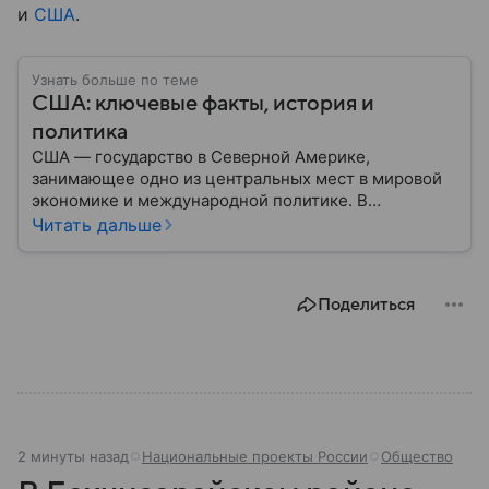
и
США
.
Узнать больше по теме
США: ключевые факты, история и
политика
США — государство в Северной Америке,
занимающее одно из центральных мест в мировой
экономике и международной политике. В
материале — основные сведения об этой стране.
Читать дальше
Поделиться
2 минуты назад
Национальные проекты России
Общество