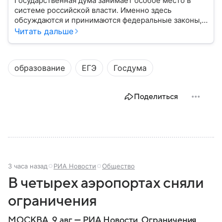
Государственная дума занимает особое место в
системе российской власти. Именно здесь
обсуждаются и принимаются федеральные законы,
определяющие развитие государства, экономики и
Читать дальше
социальной сферы. Через нижнюю палату
парламента проходят важнейшие решения,
затрагивающие жизнь миллионов граждан.
образование
ЕГЭ
Госдума
Разбираемся, как устроена Госдума, какие
полномочия она имеет и как формируется ее
состав.
Поделиться
3 часа назад
РИА Новости
Общество
В четырех аэропортах сняли
ограничения
МОСКВА, 9 авг — РИА Новости. Ограничения