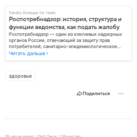
Узнать больше по теме
Роспотребнадзор: история, структура и
функции ведомства, как подать жалобу
Роспотребнадзор — один из ключевых надзорных
органов России, отвечающий за защиту прав
потребителей, санитарно-эпидемиологическое
благополучие населения и контроль соблюдения
Читать дальше
санитарных норм. В материале рассказываем, как
появилось ведомство, чем оно занимается и кто
руководит им сегодня.
здоровье
Поделиться
19 часов назад
Om1 Омск
Общество