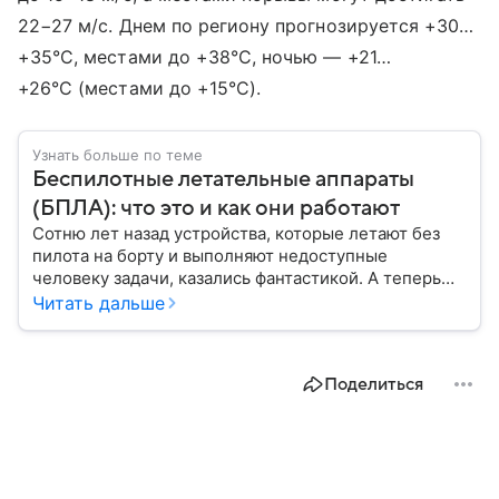
22−27 м/с. Днем по региону прогнозируется +30…
+35°С, местами до +38°С, ночью — +21…
+26°С (местами до +15°С).
Узнать больше по теме
Беспилотные летательные аппараты
(БПЛА): что это и как они работают
Сотню лет назад устройства, которые летают без
пилота на борту и выполняют недоступные
человеку задачи, казались фантастикой. А теперь
они стали реальностью: собрали главное о
Читать дальше
беспилотных летательных аппаратах (БПЛА) и о
том, для чего они нужны.
Поделиться