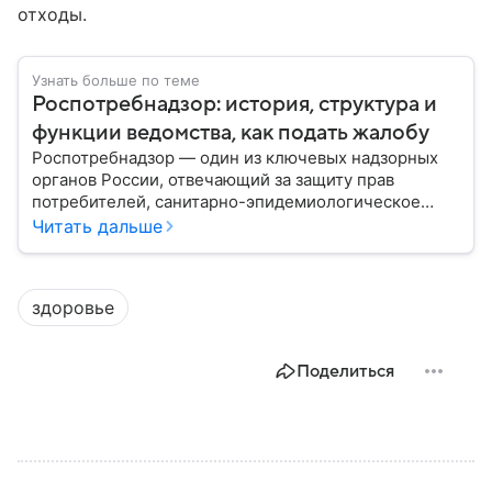
отходы.
Узнать больше по теме
Роспотребнадзор: история, структура и
функции ведомства, как подать жалобу
Роспотребнадзор — один из ключевых надзорных
органов России, отвечающий за защиту прав
потребителей, санитарно-эпидемиологическое
благополучие населения и контроль соблюдения
Читать дальше
санитарных норм. В материале рассказываем, как
появилось ведомство, чем оно занимается и кто
руководит им сегодня.
здоровье
Поделиться