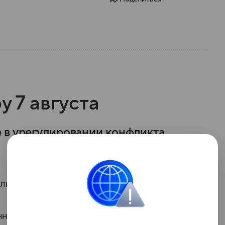
у 7 августа
 в урегулировании конфликта
улировании конфликта России и Украины.
ного американца Роберта Гилмана,