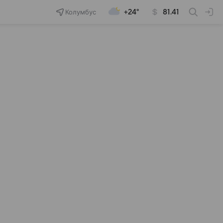
Колумбус
+24°
81.41