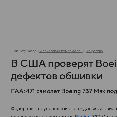
1 минуту назад
Московский комсомолец
Общество
В США проверят Boein
дефектов обшивки
FAA: 471 самолет Boeing 737 Max по
Федеральное управление гражданской авиа
проверки сотен самолетов
Boeing
737 Max п