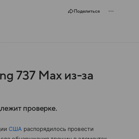
Поделиться
g 737 Max из-за
длежит проверке.
ции
США
распорядилось провести
осле обнаружения трещин в элементах