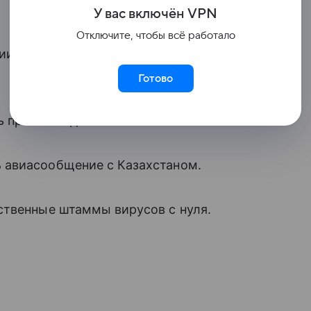
У вас включ
ён
V
P
N
Отключите, чтобы всё работало
ии после отзыва сертификата
Готово
ь происхождение газа.
 авиасообщение с Казахстаном.
ственные штаммы вирусов с нуля.