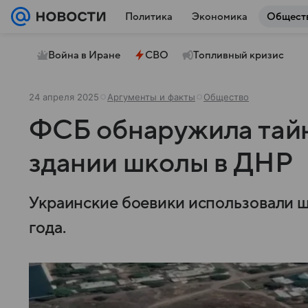
Политика
Экономика
Общест
Война в Иране
СВО
Топливный кризис
24 апреля 2025
Аргументы и факты
Общество
ФСБ обнаружила тайн
здании школы в ДНР
Украинские боевики использовали шк
года.