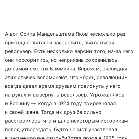
А вот Осипа Мандельштама Яков несколько раз
прилюдно пытался застрелить, выхватывая
револьвер. Есть несколько версий того, из-за чего
они поссорились, но неприязнь сохранилась
до самой смерти Блюмкина. Впрочем, очевидцы
этих стычек вспоминают, что «боец революции»
всегда давал время друзьям повиснуть у него
на руках и вывернуть револьвер. Угрожал Яков
и Есенину — когда в 1924 году приревновал
к своей жене. Тогда их дружба сильно
расстроилось, что и дало некоторым историкам
повод утверждать, будто чекист участвовал
в инсценировке самоубийства поэта в 1925 году.