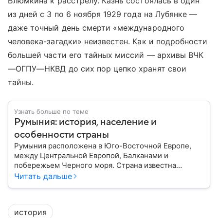
Блюмкина к расстрелу. Казнь состоялась в один
из дней с 3 по 6 ноября 1929 года на Лубянке —
даже точный день смерти «международного
человека-загадки» неизвестен. Как и подробности
большей части его тайных миссий — архивы ВЧК
—ОГПУ—НКВД до сих пор цепко хранят свои
тайны.
Узнать больше по теме
Румыния: история, население и
особенности страны
Румыния расположена в Юго-Восточной Европе,
между Центральной Европой, Балканами и
побережьем Черного моря. Страна известна
богатой историей, живописными Карпатскими
Читать дальше
горами, средневековыми замками и культурным
наследием, связанным с легендой о графе Дракуле.
В материале рассказываем об этом государстве.
история