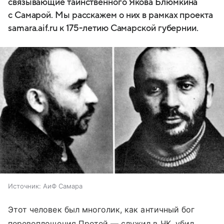
связывающие таинственного Якова Блюмкина
с Самарой. Мы расскажем о них в рамках проекта
samara.aif.ru к 175-летию Самарской губернии.
Источник:
АиФ Самара
Этот человек был многолик, как античный бог
перевоплощения Протей — служил в ЧК, убил