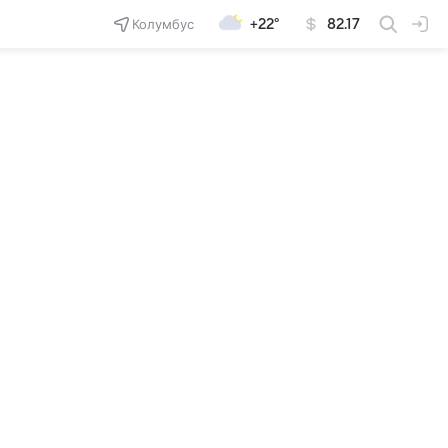
Колумбус
+22°
82.17