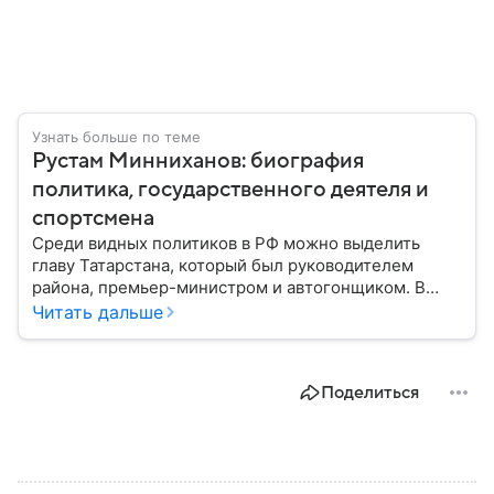
Узнать больше по теме
Рустам Минниханов: биография
политика, государственного деятеля и
спортсмена
Среди видных политиков в РФ можно выделить
главу Татарстана, который был руководителем
района, премьер-министром и автогонщиком. В
статье подробно расскажем, какой путь проделал
Читать дальше
Рустам Минниханов и как складывалась его карьера
перед тем, как он стал руководителем республики.
Поделиться