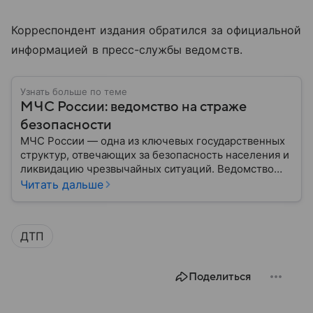
Корреспондент издания обратился за официальной
информацией в пресс-службы ведомств.
Узнать больше по теме
МЧС России: ведомство на страже
безопасности
МЧС России — одна из ключевых государственных
структур, отвечающих за безопасность населения и
ликвидацию чрезвычайных ситуаций. Ведомство
играет важную роль в защите граждан от
Читать дальше
природных катастроф, техногенных аварий и других
угроз. В этом материале разбираем, что
представляет собой МЧС, как оно устроено, какие
ДТП
задачи выполняет и какую роль играет в
современной России.
Поделиться