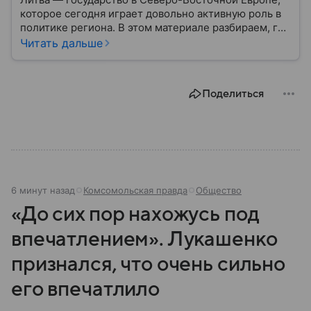
которое сегодня играет довольно активную роль в
политике региона. В этом материале разбираем, где
находится Литва, как она формировалась
Читать дальше
исторически, какое значение имеет сегодня и какие
особенности отличают страну от соседей.
Поделиться
6 минут назад
Комсомольская правда
Общество
«До сих пор нахожусь под
впечатлением». Лукашенко
признался, что очень сильно
его впечатлило