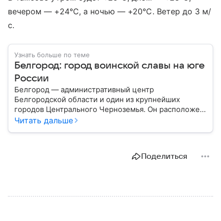
вечером — +24°C, а ночью — +20°C. Ветер до 3 м/
с.
Узнать больше по теме
Белгород: город воинской славы на юге
России
Белгород — административный центр
Белгородской области и один из крупнейших
городов Центрального Черноземья. Он расположен
недалеко от российско-украинской границы и
Читать дальше
считается важным промышленным, научным,
образовательным и транспортным центром
региона. За свою историю город неоднократно
Поделиться
становился ареной крупных военных событий, а
сегодня продолжает играть значимую роль в
экономике страны: собрали о нем главное.