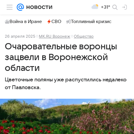
+31°
Война в Иране
СВО
Топливный кризис
26 апреля 2025
МК.RU Воронеж
Общество
Очаровательные воронцы
зацвели в Воронежской
области
Цветочные поляны уже распустились недалеко
от Павловска.