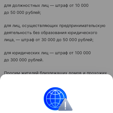
для должностных лиц — штраф от 10 000
до 50 000 рублей;
для лиц, осуществляющих предпринимательскую
деятельность без образования юридического
лица, — штраф от 30 000 до 50 000 рублей;
для юридических лиц — штраф от 100 000
до 300 000 рублей.
Просим жителей близлежащих домов и прохожих
соблюдать установленные ограничения
и не пересекать линию ограждения. Ваша
безопасность — наш приоритет.
Об этом сообщил сайт администрации Ростова.