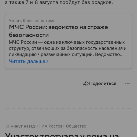
а также 7 и 8 августа пройдут без осадков.
Узнать больше по теме
МЧС России: ведомство на страже
безопасности
МЧС России — одна из ключевых государственных
структур, отвечающих за безопасность населения и
ликвидацию чрезвычайных ситуаций. Ведомство
играет важную роль в защите граждан от
Читать дальше
природных катастроф, техногенных аварий и других
угроз. В этом материале разбираем, что
представляет собой МЧС, как оно устроено, какие
Поделиться
задачи выполняет и какую роль играет в
современной России.
10 минут назад
НИА Ростов
Общество
Участок тротуара у дома на