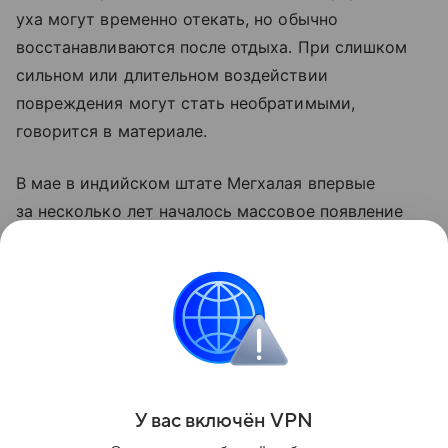
уха могут временно отекать, но обычно
восстанавливаются после отдыха. При слишком
сильном или длительном воздействии
повреждения могут стать необратимыми,
говорится в материале.
В мае в индийском штате Мегхалая впервые
за несколько лет началось массовое появление
редкого вида цикад. Насекомых вида Chremistica
ribhoi обнаружили в округе Ри-Бхой. Эти цикады
большую часть жизни проводят под землей
и выбираются на поверхность лишь раз в четыре
года.
Поделиться
У вас включ
ён
V
P
N