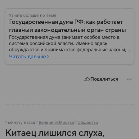
Узнать больше по теме
Государственная дума РФ: как работает
главный законодательный орган страны
Государственная дума занимает особое место в
системе российской власти. Именно здесь
обсуждаются и принимаются федеральные законы,
определяющие развитие государства, экономики и
Читать дальше
социальной сферы. Через нижнюю палату
парламента проходят важнейшие решения,
затрагивающие жизнь миллионов граждан.
Поделиться
Разбираемся, как устроена Госдума, какие
полномочия она имеет и как формируется ее
состав.
1 минуту назад
Вечерняя Москва
Общество
Китаец лишился слуха,