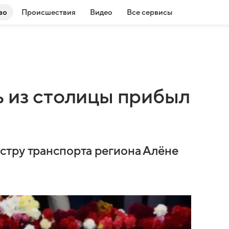
во
Происшествия
Видео
Все сервисы
ь из столицы прибыл
стру транспорта региона Алёне