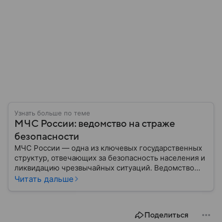
Узнать больше по теме
МЧС России: ведомство на страже
безопасности
МЧС России — одна из ключевых государственных
структур, отвечающих за безопасность населения и
ликвидацию чрезвычайных ситуаций. Ведомство
играет важную роль в защите граждан от
Читать дальше
природных катастроф, техногенных аварий и других
угроз. В этом материале разбираем, что
представляет собой МЧС, как оно устроено, какие
Поделиться
задачи выполняет и какую роль играет в